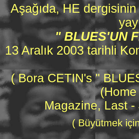
Aşağıda, HE dergisinin
yay
" BLUES'UN F
13 Aralık 2003 tarihli Ko
( Bora CETIN's " BLUES
(Home 
Magazine, Last - 
( Büyütmek için 