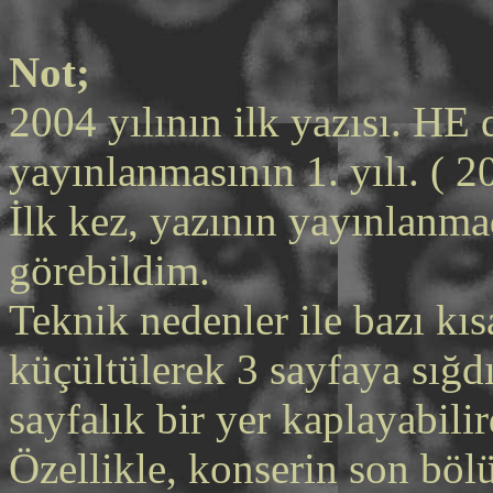
Not;
2004 yılının ilk yazısı. HE 
yayınlanmasının 1. yılı. ( 
İlk kez, yazının yayınlanma
görebildim.
Teknik nedenler ile bazı kıs
küçültülerek 3 sayfaya sığdı
sayfalık bir yer kaplayabilir
Özellikle, konserin son bölü