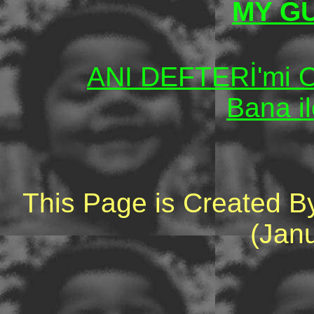
MY G
ANI DEFTERİ'mi O
Bana il
This Page is Created B
(Jan