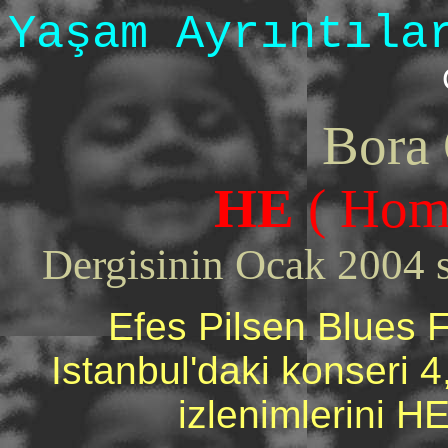
Yaşam Ayrıntıla
Bora
HE
( Home
Dergisinin Ocak 2004 s
Efes Pilsen Blues Fe
Istanbul'daki konseri 
izlenimlerini HE