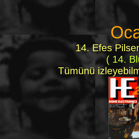
Oca
14. Efes Pil
( 14. B
Tümünü izleyebilme