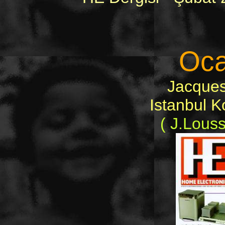
Oca
Jacques
Istanbul K
( J.Louss