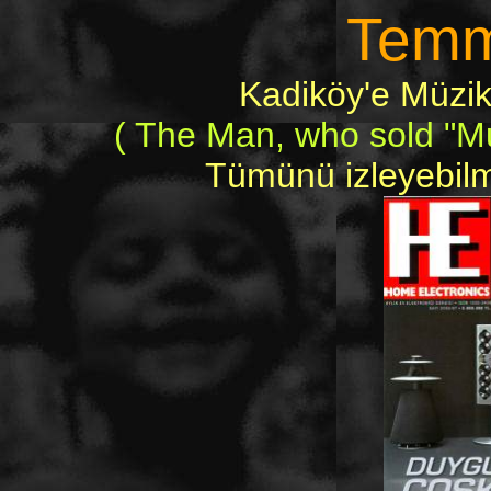
Temm
Kadiköy'e Müzik
( The Man, who sold "Mus
Tümünü izleyebilme