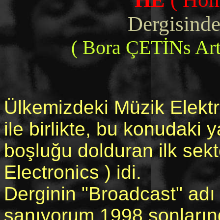
Dergisinde 
( Bora ÇETİNs Art
Ülkemizdeki Müzik Elektr
ile birlikte, bu konudaki y
boşluğu dolduran ilk sek
Electronics ) idi.
Derginin "Broadcast" adı i
sanıyorum 1998 sonların