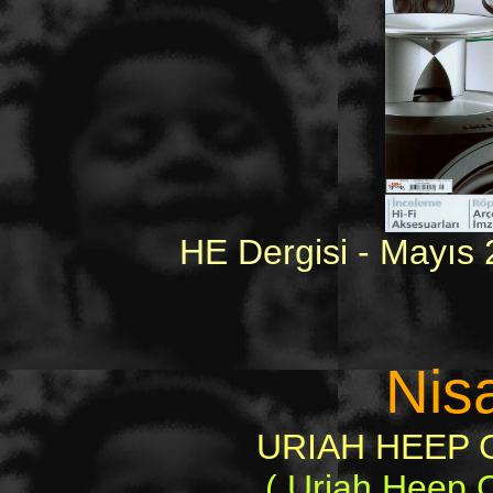
HE Dergisi - Mayıs 
Nis
URIAH HEEP Ge
( Uriah Heep C