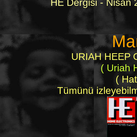
HE Dergisi - Nisan 
Ma
URIAH HEEP Ge
( Uriah
( Hat
Tümünü izleyebilme