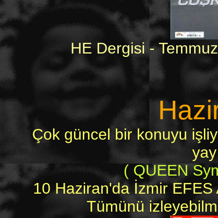
HE Dergisi - Temmuz
Hazi
Çok güncel bir konuyu işli
yay
( QUEEN Symp
10 Haziran'da İzmir EFES A
Tümünü izleyebilmek