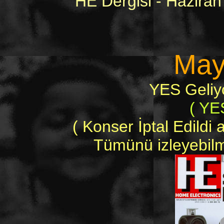
HE Dergisi - Haziran
May
YES Geliyo
( YE
( Konser İptal Edildi
Tümünü izleyebilme