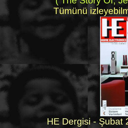
( The Story Of, Je
Tümünü izleyebilme
HE Dergisi - Şubat 