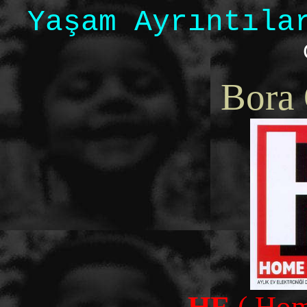
Yaşam Ayrıntıla
Bora
HE
( Home