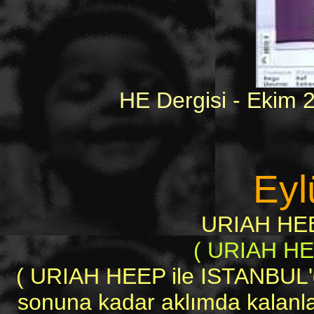
HE Dergisi - Ekim 
Eyl
URIAH HE
( URIAH HE
( URIAH HEEP ile ISTANBUL'dak
sonuna kadar aklımda kalanlar